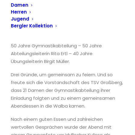
Damen
Herren
Damengymnastikabteilung
Jugend
feiert 50 Jahre!!!
Bergler Kollektion
50 Jahre Gymnastikabteilung – 50 Jahre
Abteilungsleiterin Rita Ertl – 40 Jahre
Übungsleiterin Birgit Müller.
Drei Gründe, um gemeinsam zu feiern. Und so
freute sich die Vorstandschaft des TSV Großberg,
dass 21 Damen der Gymnastikabteilung ihrer
Einladung folgten und zu einem gemeinsamen
Abendessen in die Walba kamen.
Nach einem guten Essen und zahlreichen
wertvollen Gesprächen wurde der Abend mit
einem Gruppenfoto vor idyllischer Kulisse als